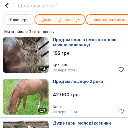
Фільтри
Домашні улюбленці
Івано-Франківська
▾
Ми знайшли 3 оголошень
Продам свиню ( можна цілою
можна половину)
155 грн.
Брошнів
2
28 черв.
22:47
Продам лошицю 2 роки
42 000 грн.
Косів
2
20 черв.
10:04
Дуже гарні молоді козички