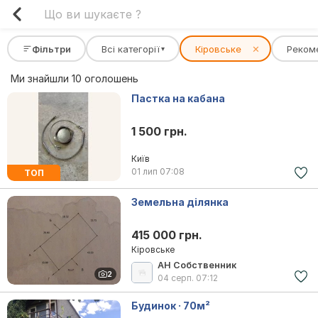
Фільтри
Всі категорії
Кіровське
✕
Реком
▾
Ми знайшли 10 оголошень
Пастка на кабана
1 500 грн.
Київ
01 лип
07:08
ТОП
Земельна ділянка
415 000 грн.
Кіровське
АН Собственник
2
04 серп.
07:12
Будинок · 70м²