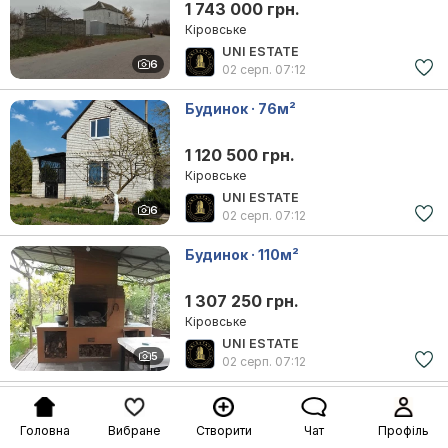
1 743 000 грн.
Кіровське
UNI ESTATE
6
02 серп.
07:12
Будинок · 76м²
1 120 500 грн.
Кіровське
UNI ESTATE
6
02 серп.
07:12
Будинок · 110м²
1 307 250 грн.
Кіровське
UNI ESTATE
5
02 серп.
07:12
Головна
Вибране
Створити
Чат
Профіль