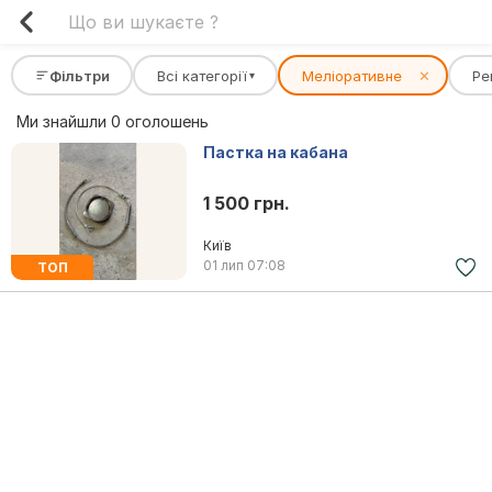
Фільтри
Всі категорії
Меліоративне
✕
Ре
▾
Ми знайшли 0 оголошень
Пастка на кабана
1 500 грн.
Київ
01 лип
07:08
ТОП