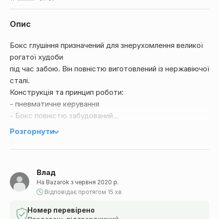
Опис
Бокс глушіння призначений для знерухомлення великої
рогатої худоби
під час забою. Він повністю виготовлений із нержавіючої
сталі.
Конструкція та принцип роботи:
- пневматичне керування
- Бокс повністю забудований
- нержавіюча сталь
Розгорнути
Технічні характеристики:
підключення: Стиснене повітря
тиск: 0,6 MPa
Влад
висота: 2500mm
На Bazarok з червня 2020 р.
ширина: 2600mm
Відповідає протягом 15 хв
глибина: 1026mm
Витрата повітря на 1 цикл [dm3]: 580
Номер перевірено