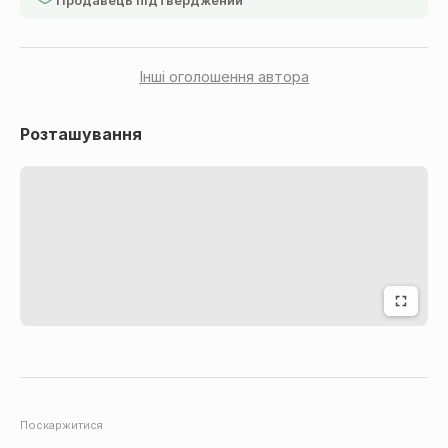
Продавець підтверджений
тиск MPa: 0,6
виконання: харчова нержавіюча сталь 0H18N9
Інші оголошення автора
Розташування
Поскаржитися