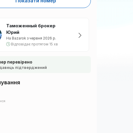
Показати номер
Таможенный брокер
Юрий
На Bazarok з червня 2026 р.
Відповідає протягом 15 хв
ер перевірено
давець підтверджений
шування
ися