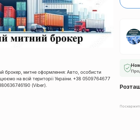
Ном
Про
й брокер, митне оформлення: Авто, особисти
працюємо на всій території України. +38 0509764677
380636746190 (Viber).
Розта
Поскаржит