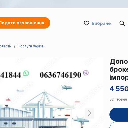
Подати оголошення
Вибране
бласть
Послуги Харків
Допо
броке
імпор
4 550
02 червня 