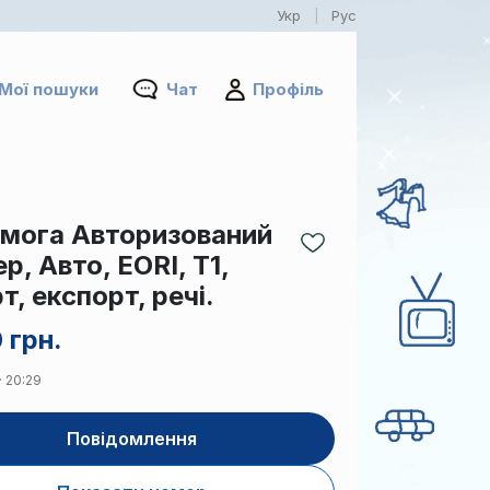
Укр
Рус
|
Мої пошуки
Чат
Профіль
мога Авторизований
р, Авто, EORI, Т1,
т, експорт, речі.
 грн.
· 20:29
Повідомлення