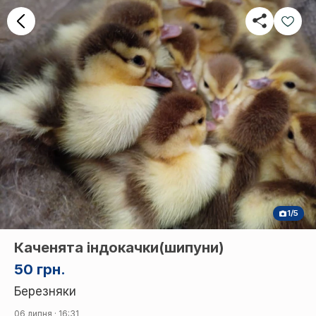
1/5
Каченята індокачки(шипуни)
50 грн.
Березняки
06 липня · 16:31