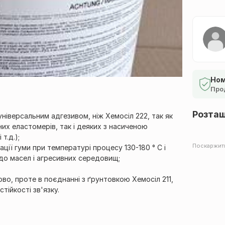
Ном
Про
Розта
 універсальним адгезивом, ніж Хемосіл 222, так як
их еластомерів, так і деяких з насиченою
т.д.);
Поскаржит
ції гуми при температурі процесу 130-180 ° С і
 до масел і агресивних середовищ;
о, проте в поєднанні з ґрунтовкою Хемосіл 211,
тійкості зв'язку.