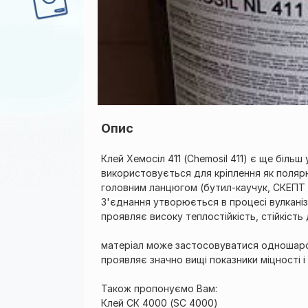
Опис
Клей Хемосіл 411 (Chemosil 411) є ще більш
використовується для кріплення як полярн
головним ланцюгом (бутил-каучук, СКЕПТ і 
З'єднання утворюється в процесі вулканіза
проявляє високу теплостійкість, стійкість
матеріал може застосовуватися одношаров
проявляє значно вищі показники міцності і с
Також пропонуємо Вам:
Клей СК 4000 (SC 4000)