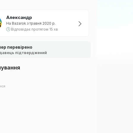
Александр
На Bazarok з травня 2020 р.
Відповідає протягом 15 хв
ер перевірено
давець підтверджений
шування
ися