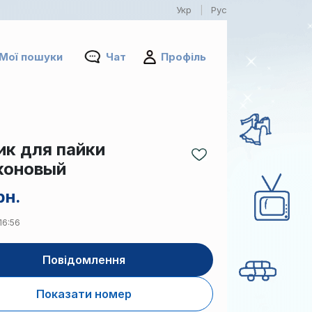
Укр
Рус
|
Мої пошуки
Чат
Профіль
ик для пайки
коновый
рн.
16:56
Повідомлення
Показати номер