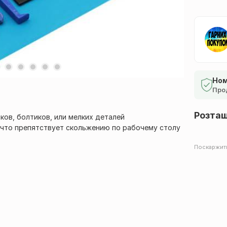
Ном
Про
Розта
ков, болтиков, или мелких деталей
а что препятствует скольжению по рабочему столу
Поскаржит