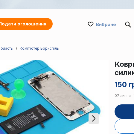
Подати оголошення
Вибране
область
Комп'ютер Бориспіль
Ковр
сили
150 г
07 липня · 