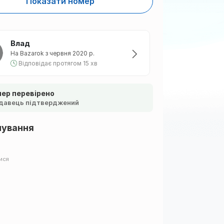
Показати номер
Влад
На Bazarok з червня 2020 р.
Відповідає протягом 15 хв
ер перевірено
давець підтверджений
шування
ися