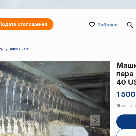
Подати оголошення
Вибране
ть
Інше Львів
Маши
пера 
40 U
1 500
16 липня ·