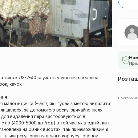
Ном
Про
 а також US-2-40 служать усунення оперення
Розта
рок, качок.
ання
Поскаржит
малої індички (~7кг), як і гусей з метою видалити
залишилося, за допомогою воску, звичайно після
 для видалення пера застосовуються в
стю (4000-5000 шт./год) в той час як в одній лінії
тановлена ​​на різних висотах, так як неможливим є
 а тільки регулювання всього корпусу головок