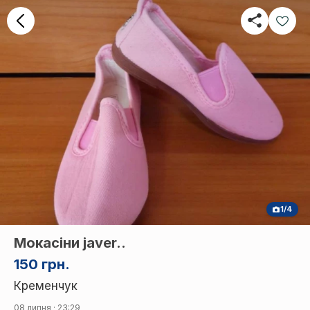
1/4
Мокасіни javer..
150 грн.
Кременчук
08 липня · 23:29