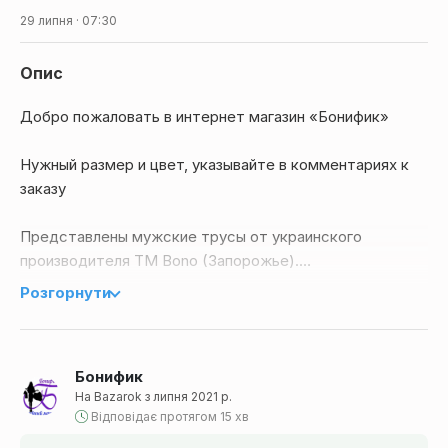
29 липня · 07:30
Опис
Добро пожаловать в интернет магазин «Бонифик»
Нужный размер и цвет, указывайте в комментариях к
заказу
Представлены мужские трусы от украинского
производителя ТМ Bono (Запорожье).
Розгорнути
Трусы-боксеры изготовлены из хлопкового полотна
синего цвета с добавлением эластана для увеличения
растяжимости во время носки.
Бонифик
На Bazarok з липня 2021 р.
Модель трусов с рисунком акул по всей длине изделия.
Відповідає протягом 15 хв
Ткань выделяется своей способностью хорошей