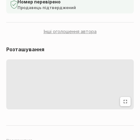
терморегуляции.
Номер перевірено
Продавець підтверджений
Отлично прилегает к телу не ограничивая активных
движений. Ткань не теряет насыщенности цвета и не
растягивается после многократных стирок.
Інші оголошення автора
Розташування
Состав: 95% хлопок, 5% эластан
Размер: 46, 48, 50, 52, 54, 56
Цвет: синий
Мы с радостью поможем в выборе размера.
Модель полномерная и соответствует размерной
сетке.