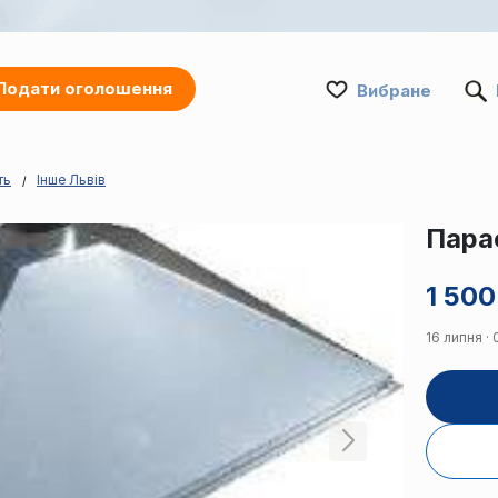
Подати оголошення
Вибране
ть
Інше Львів
Пара
1 500
16 липня ·