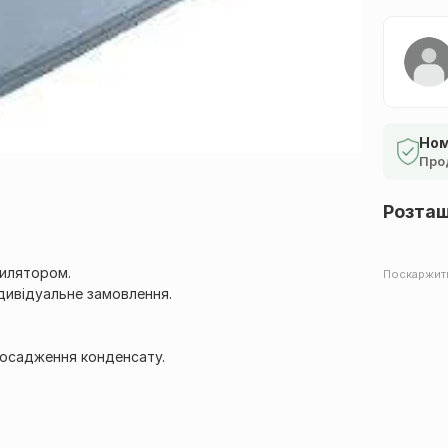
Ном
Про
Розта
тилятором.
Поскаржит
дивідуальне замовлення.
я осадження конденсату.