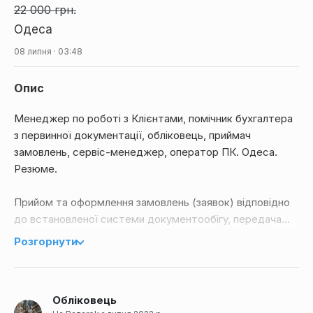
22 000 грн.
Одеса
08 липня · 03:48
Опис
Менеджер по роботі з Клієнтами, помічник бухгалтера
з первинної документації, обліковець, приймач
замовлень, сервіс-менеджер, оператор ПК. Одеса.
Резюме.
Прийом та оформлення замовлень (заявок) відповідно
до встановленої системи документообігу, передача
заявки (замовлення) відповідному виконавцю у
Розгорнути
мінімальні строки.
Оформлення обліково-звітної документації, ведення
Обліковець
управлінського обліку у програмах.