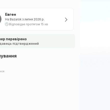
Евген
На Bazarok з липня 2026 р.
Відповідає протягом 15 хв
ер перевірено
давець підтверджений
шування
ися