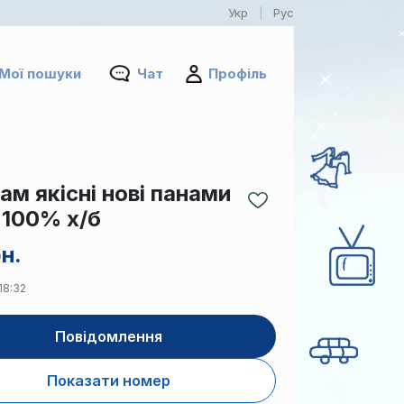
Укр
Рус
|
Мої пошуки
Чат
Профіль
м якісні нові панами
 100% х/б
рн.
18:32
Повідомлення
Показати номер