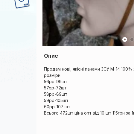
Опис
Продам нові, якісні панами ЗСУ М-14 100%
розміри
56рр-99шт
57рр-72шт
58рр-89шт
59рр-105шт
60рр-107 шт
Всього 472шт ціна опт від 10 шт 115грн за 