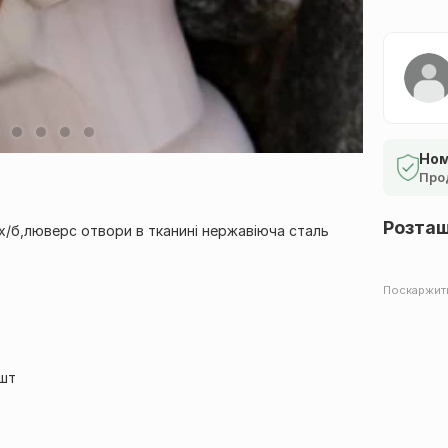
Ном
Про
Розта
 х/б,люверс отвори в тканині нержавіюча сталь
Поскаржит
1шт