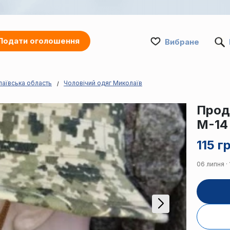
Подати оголошення
Вибране
лаївська область
Чоловічий одяг Миколаїв
Прода
М-14
115 г
06 липня · 