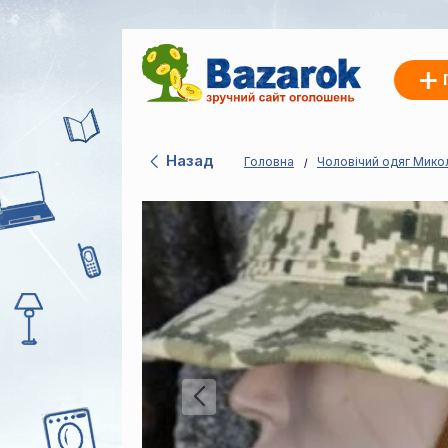
Назад
Головна
Чоловічий одяг Мико