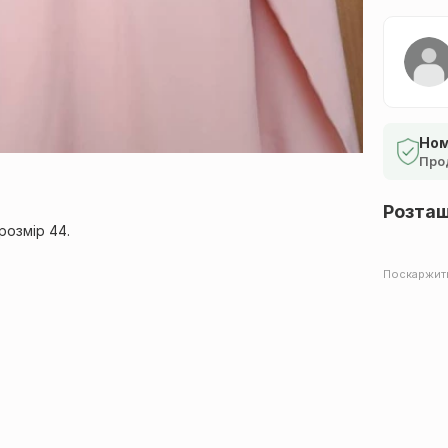
Ном
Про
Розта
розмір 44.
Поскаржит