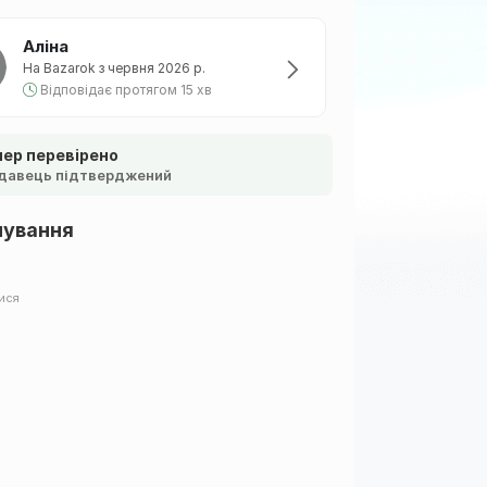
Аліна
На Bazarok з червня 2026 р.
Відповідає протягом 15 хв
ер перевірено
давець підтверджений
шування
ися