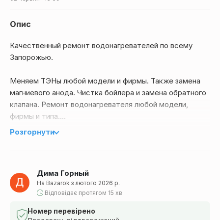
Опис
Качественный ремонт водонагревателей по всему
Запорожью.
Меняем ТЭНы любой модели и фирмы. Также замена
магниевого анода. Чистка бойлера и замена обратного
клапана. Ремонт водонагревателя любой модели,
фирмы и типа.
Розгорнути
Работаем в любой день, даже в выходные.
Звоните, всегда сможем договориться. Делаем
Дима Горный
скидки. Наша команда опытных мастеров готова
На Bazarok з лютого 2026 р.
оперативно выехать к вам, чтобы вернуть ваш
Відповідає протягом 15 хв
водонагреватель к полноценной работе. Мы понимаем,
насколько важна бесперебойная подача горячей воды,
Номер перевірено