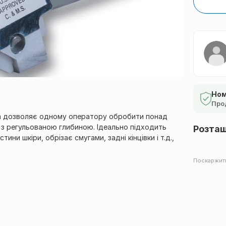
Ном
Про
а дозволяє одному оператору обробити понад
 з регульованою глибиною. Ідеально підходить
Розта
ини шкіри, обрізає смугами, задні кінцівки і т.д.,
Поскаржит