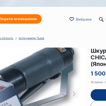
Подати оголошення
Вибране
а область
Інструменти Львів
Шкур
CHIC
(Япон
1 500
16 липня ·