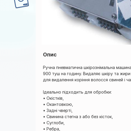
Опис
Ручна пневматична шкірознімальна машин
900 туш на годину. Видаляє шкіру та жири
для видалення коріння волосся свиней і част
Ідеально підходить для обробки:
• Окістків,
• Окантовкою,
• Задні чверті,
• Свинина стегна з або без кісток,
• Суглоби,
• Ребра,