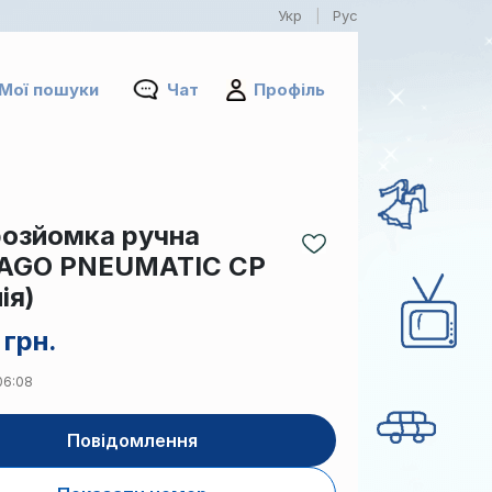
Укр
Рус
|
Мої пошуки
Чат
Профіль
озйомка ручна
AGO PNEUMATIC CP
ія)
 грн.
 06:08
Повідомлення