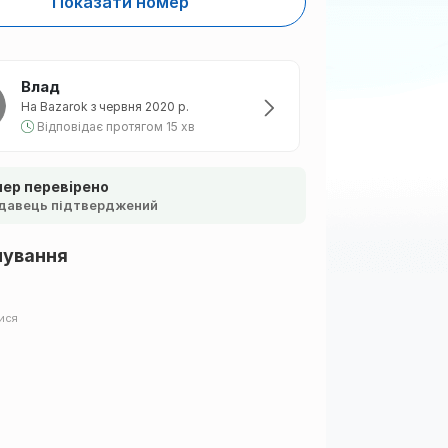
Показати номер
Влад
На Bazarok з червня 2020 р.
Відповідає протягом 15 хв
ер перевірено
давець підтверджений
шування
ися