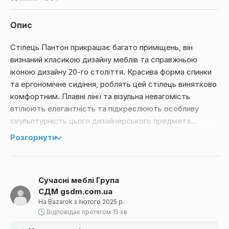
Опис
Стілець Пантон прикрашає багато приміщень, він
визнаний класикою дизайну меблів та справжньою
іконою дизайну 20-го століття. Красива форма спинки
та ергономічне сидіння, роблять цей стілець винятково
комфортним. Плавні лінії та візульна невагомість
втілюють елегантність та підкреслюють особливу
скульптурність цього дизайнерського предмета
інтер'єру. Стілець призначений для використання як
Розгорнути
усередині приміщення, так і на вулиці. Стілець легкий у
догляді та компактний при зберіганні – стільці просто
складаються один на одного. Цей дизайнерський
Сучасні меблі Група
стілець підійде для кафе або ресторану, а також дуже
СДМ gsdm.com.ua
зручний для використання в офісі чи квартирі. Розмір:
На Bazarok з лютого 2025 р.
ширина сидіння 45 см, глибина сидіння 42 см, висота від
Відповідає протягом 15 хв
підлоги до верху спинки 84 см, висота посадки 42 см,