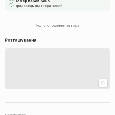
висота спинки 44 см. В коробці 4 од.
Номер перевірено
Продавець підтверджений
дизайнерський стілець, пластиковий стілець, сучасні
меблі, мінімалізм, стілець Panton, інтер'єрний стілець,
Інші оголошення автора
сірий стілець, стиль модерн
Розташування
Поскаржитися