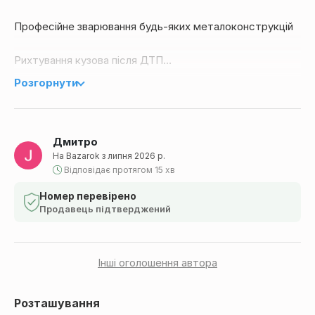
Професійне зварювання будь‑яких металоконструкцій
Рихтування кузова після ДТП
Розгорнути
Фарбування авто та деталей з гарантією якості
📍 Працюємо по Києву
Дмитро
✅ Швидко, надійно, недорого
На Bazarok з липня 2026 р.
📞 Телефонуйте прямо зараз: 063 361 3250 / 095 826
Відповідає протягом 15 хв
589
Номер перевірено
Продавець підтверджений
Інші оголошення автора
Розташування