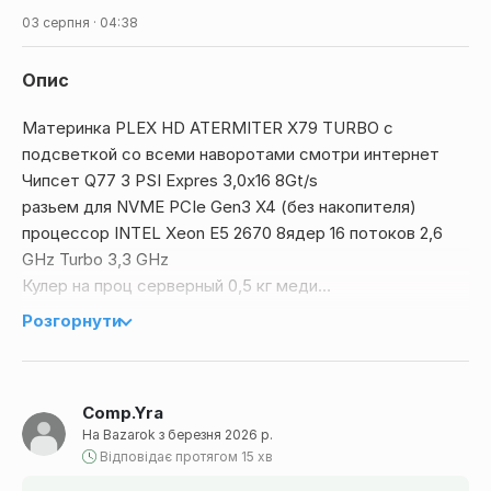
03 серпня · 04:38
Опис
Материнка PLEX HD ATERMITER X79 TURBO с
подсветкой со всеми наворотами смотри интернет
Чипсет Q77 3 PSI Expres 3,0x16 8Gt/s
разьем для NVME PCIe Gen3 X4 (без накопителя)
процессор INTEL Xeon E5 2670 8ядер 16 потоков 2,6
GHz Turbo 3,3 GHz
Кулер на проц серверный 0,5 кг меди
1. Спереди и сзади, двойной интерфейс USB 3,0,
Розгорнути
высокоскоростная сетевая карта подключения,
двойной дизайн индикатора, стабильный и быстрый.
2. Четырехканальная память, поддерживает общую
Comp.Yra
память и память сервера ECC, но не может быть
На Bazarok з березня 2026 р.
смешана одновременно. Сверху поддерживает 64 ГБ
Відповідає протягом 15 хв
1866 МГц ram.