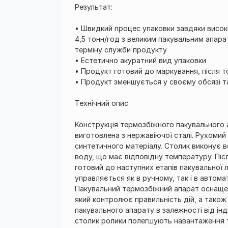
Результат:
• Швидкий процес упаковки завдяки високій
4,5 тонн/год з великим пакувальним апара
терміну служби продукту
• Естетично акуратний вид упаковки
• Продукт готовий до маркування, після т
• Продукт зменшується у своєму обсязі та
Технічний опис
Конструкція термозбіжного пакувального 
виготовлена ​​з нержавіючої сталі. Рухомий
синтетичного матеріалу. Столик виконує в
воду, що має відповідну температуру. Піс
готовий до наступних етапів пакувальної л
управляється як в ручному, так і в автом
Пакувальний термозбіжний апарат оснаще
який контролює правильність дій, а тако
пакувального апарату в залежності від ін
столик ролики полегшують навантаження т