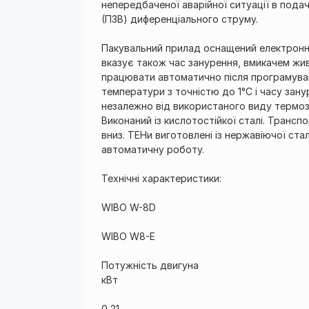
непередбаченої аварійної ситуації в под
(ПЗВ) диференціального струму.
Пакувальний прилад оснащений електрон
вказує також час занурення, вмикачем жи
працювати автоматично після програмуван
температури з точністю до 1°С і часу зану
незалежно від використаного виду термоз
Виконаний із кислотостійкої сталі. Трансп
вниз. ТЕНи виготовлені із нержавіючої ст
автоматичну роботу.
Технічні характеристики:
WIBO W-8D
WIBO W8-E
Потужність двигуна
кВт
0,21