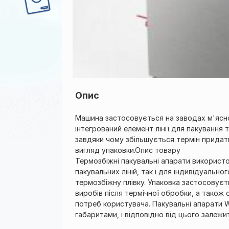
Опис
Машина застосовується на заводах м'ясно
інтегрований елемент лінії для пакування 
завдяки чому збільшується термін придат
вигляд упаковки.Опис товару
Термозбіжні пакувальні апарати використ
пакувальних ліній, так і для індивідуальн
термозбіжну плівку. Упаковка застосовуєть
виробів після термічної обробки, а також 
потреб користувача. Пакувальні апарати 
габаритами, і відповідно від цього залежи