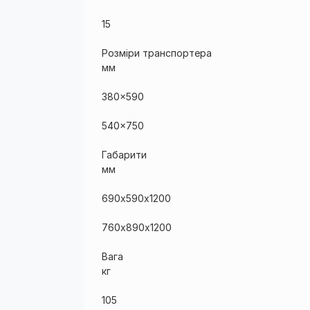
15
Розміри транспортера
мм
380×590
540×750
Габарити
мм
690х590х1200
760х890х1200
Вага
кг
105