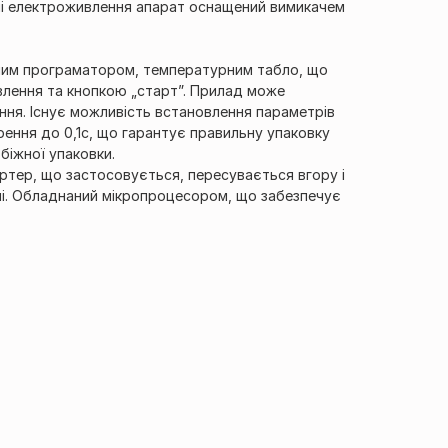
ачі електроживлення апарат оснащений вимикачем
ним програматором, температурним табло, що
влення та кнопкою „старт”. Прилад може
ня. Існує можливість встановлення параметрів
рення до 0,1с, що гарантує правильну упаковку
біжної упаковки.
ортер, що застосовується, пересувається вгору і
алі. Обладнаний мікропроцесором, що забезпечує