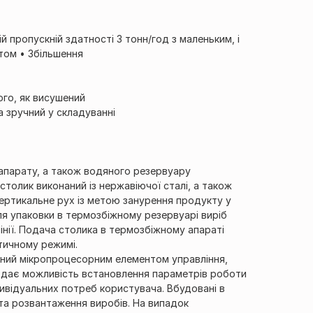
 пропускній здатності 3 тонн/год з маленьким, і
том • Збільшення
ого, як висушений
 зручний у складуванні
апарату, а також водяного резервуару
 столик виконаний із нержавіючої сталі, а також
ертикальне рух із метою занурення продукту у
ля упаковки в термозбіжному резервуарі виріб
інії. Подача столика в термозбіжному апараті
атичному режимі.
ний мікропроцесорним елементом управління,
1/1
ж дає можливість встановлення параметрів роботи
дивідуальних потреб користувача. Вбудовані в
а розвантаження виробів. На випадок