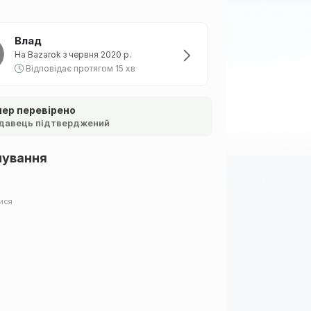
Влад
На Bazarok з червня 2020 р.
Відповідає протягом 15 хв
ер перевірено
давець підтверджений
шування
ися