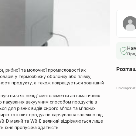
Ном
Про
Розта
ї, рибної та молочної промисловості як
товарів у термозбіжну оболонку або плівку,
ності продукту, а також покращується зовнішній
Поскаржит
овуються як невід'ємні елементи автоматичних
ого пакування вакуумним способом продуктів в
ся для різних видів сирого м'яса та м'ясних
сирів та інших продуктів харчування залежно від
W8-D малий та W8-E великий відрізняються лише
ть їхня пропускна здатність