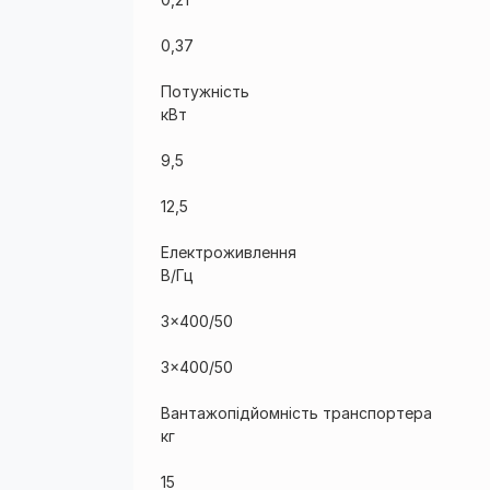
0,37
Потужність
кВт
9,5
12,5
Електроживлення
В/Гц
3×400/50
3×400/50
Вантажопідйомність транспортера
кг
15