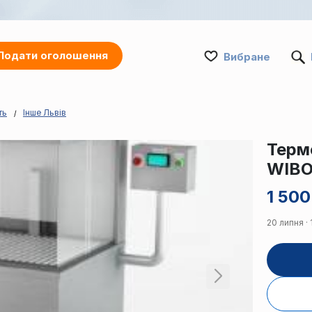
Подати оголошення
Вибране
ть
Інше Львів
Терм
WIBO
1 500
20 липня · 