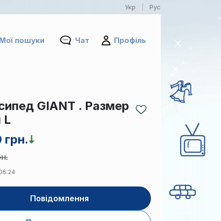
Укр
Рус
|
Мої пошуки
Чат
Профіль
сипед GIANT . Размер
 L
 грн.
н.
 06:24
Повідомлення