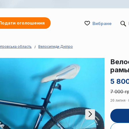
Подати оголошення
Вибране
тровська область
Велосипеди Дніпро
Вело
рамы
5 800
7 000 гр
26 липня ·