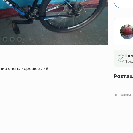
Ном
Про
ние очень хорошее . 78
Розта
Поскаржит