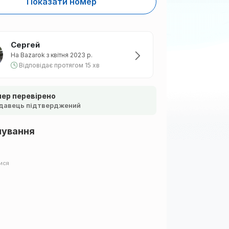
Показати номер
Сергей
На Bazarok з квітня 2023 р.
Відповідає протягом 15 хв
ер перевірено
давець підтверджений
шування
ися