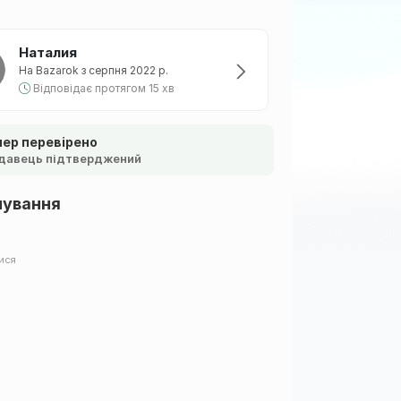
Наталия
На Bazarok з серпня 2022 р.
Відповідає протягом 15 хв
ер перевірено
давець підтверджений
шування
ися