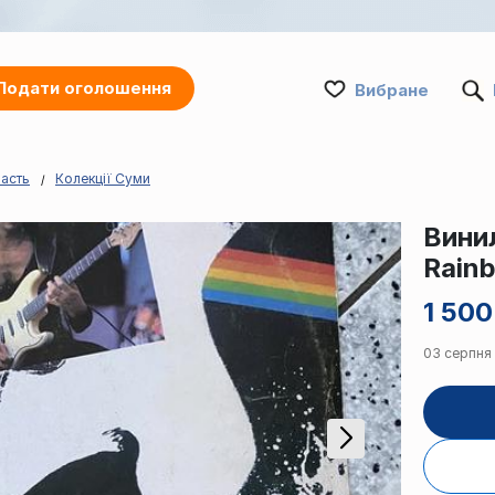
Подати оголошення
Вибране
ласть
Колекції Суми
Вини
Rain
1 500
03 серпня 