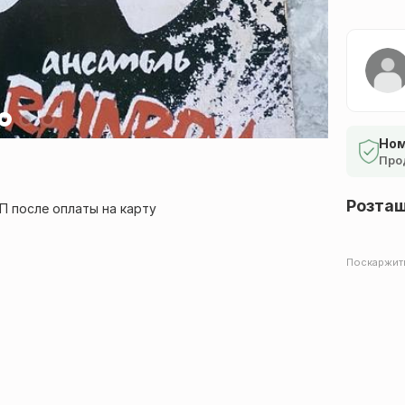
Ном
Про
Розта
П после оплаты на карту
Поскаржит