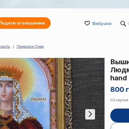
Подати оголошення
Вибране
бласть
Прикраси Суми
Выши
Людм
hand
800 г
03 серпня 