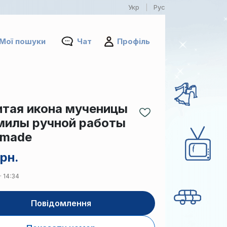
Укр
Рус
|
Мої пошуки
Чат
Профіль
тая икона мученицы
илы ручной работы
 made
рн.
· 14:34
Повідомлення