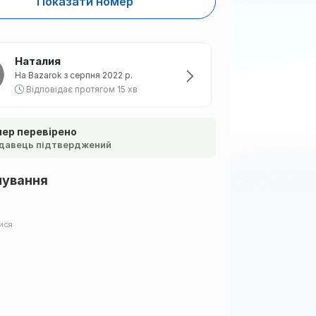
Показати номер
Наталия
На Bazarok з серпня 2022 р.
Відповідає протягом 15 хв
ер перевірено
давець підтверджений
шування
ися