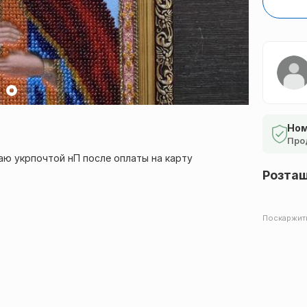
Ном
Про
аю укрпочтой нП после оплаты на карту
Розта
Поскаржит