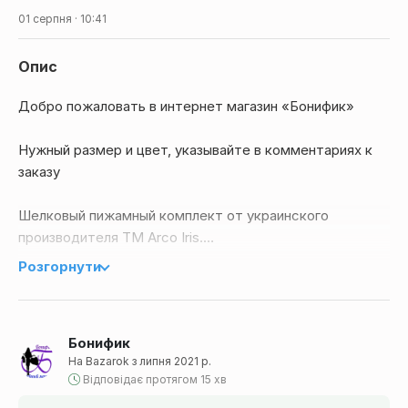
01 серпня · 10:41
Опис
Добро пожаловать в интернет магазин «Бонифик»
Нужный размер и цвет, указывайте в комментариях к
заказу
Шелковый пижамный комплект от украинского
производителя TM Arco Iris.
Розгорнути
Изделие изготовлено из шелкового полотна синего
цвета. Комплект пижамы состоит из майки
приталенного кроя, на тонкой бретели, украшена
Бонифик
кружевной вставкой в виде угла.
На Bazarok з липня 2021 р.
Відповідає протягом 15 хв
И коротеньких шорт с красивой кружевной иканью в