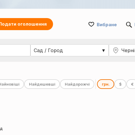
Подати оголошення
Вибране
Найновіші
Найдешевші
Найдорожчі
грн.
$
€
од