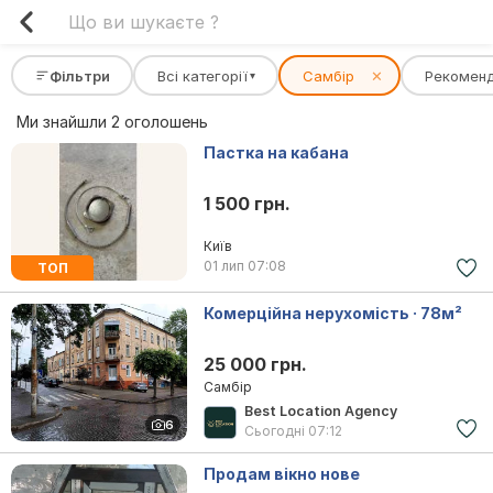
Фільтри
Всі категорії
Самбір
✕
Рекомен
▾
Ми знайшли 2 оголошень
Пастка на кабана
1 500 грн.
Київ
01 лип
07:08
ТОП
Комерційна нерухомість · 78м²
25 000 грн.
Самбір
Best Location Agency
6
Сьогодні
07:12
Продам вікно нове