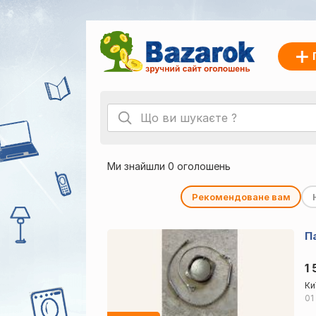
Ми знайшли 0 оголошень
Рекомендоване вам
П
1 
Ки
01