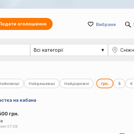
Подати оголошення
Вибране
Найновіші
Найдешевші
Найдорожчі
грн.
$
€
астка на кабана
500 грн.
їв
 лип
07:08