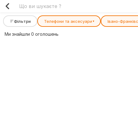
Фільтри
Телефони та аксесуари
Івано-Франків
▾
Ми знайшли 0 оголошень