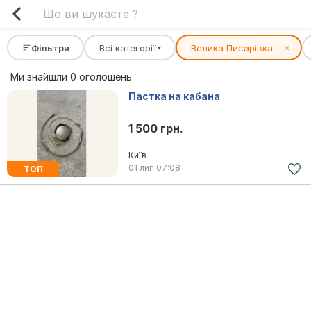
Фільтри
Всі категорії
Велика Писарівка
✕
▾
Ми знайшли 0 оголошень
Пастка на кабана
1 500 грн.
Київ
01 лип
07:08
ТОП