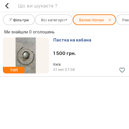
Фільтри
Всі категорії
Великі Копані
✕
Рек
▾
Ми знайшли 0 оголошень
Пастка на кабана
1 500 грн.
Київ
01 лип
07:08
ТОП