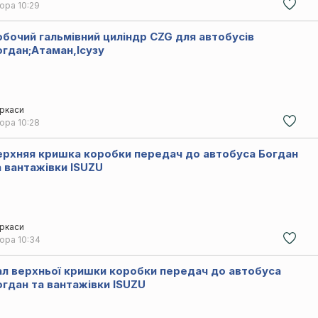
чора
10:29
обочий гальмівний циліндр CZG для автобусів
огдан;Атаман,Ісузу
ркаси
чора
10:28
ерхняя кришка коробки передач до автобуса Богдан
а вантажівки ISUZU
ркаси
чора
10:34
ал верхньої кришки коробки передач до автобуса
огдан та вантажівки ISUZU