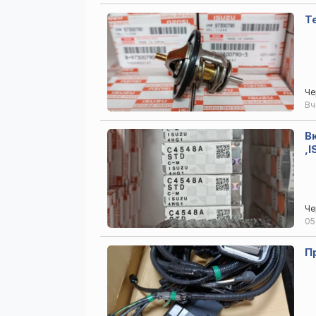
Че
В
В
,
Че
05
П