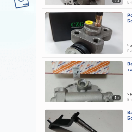
2
В
Р
Б
Че
В
В
т
Че
2
В
В
Б