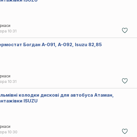
ркаси
чора
10:31
ермостат Богдан А-091, А-092, Isuzu 82,85
ркаси
чора
10:31
альмівні колодки дискові для автобуса Атаман,
антажівки ISUZU
ркаси
чора
10:30