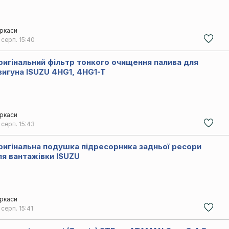
ркаси
 серп.
15:40
ригінальний фільтр тонкого очищення палива для
вигуна ISUZU 4HG1, 4HG1-T
ркаси
 серп.
15:43
ригінальна подушка підресорника задньої ресори
ля вантажівки ISUZU
ркаси
 серп.
15:41