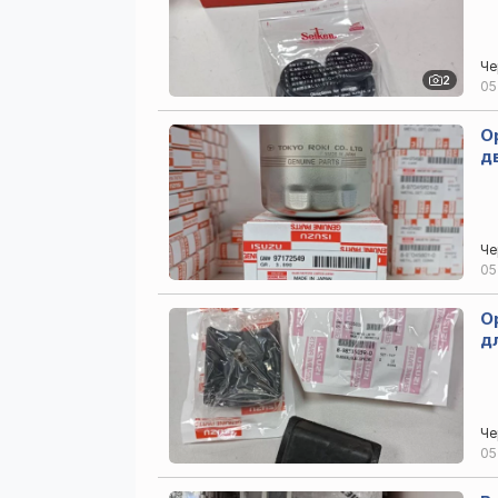
Че
2
05
О
д
Че
05
О
д
Че
05