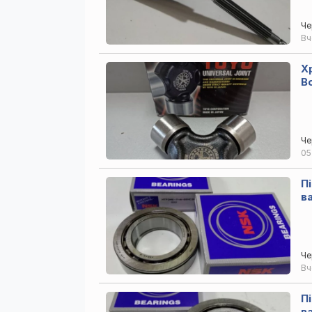
Че
В
Х
B
Че
05
П
в
Че
В
П
в