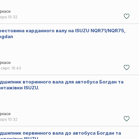
ркаси
чора
10:32
рестовина карданного валу на ISUZU NQR71/NQR75,
ogdan
ркаси
 серп.
15:43
ідшипник вторинного вала для автобуса Богдан та
антажівки ISUZU.
ркаси
чора
10:32
ідшипник первинного вала до автобуса Богдан та
антажівки ISUZU