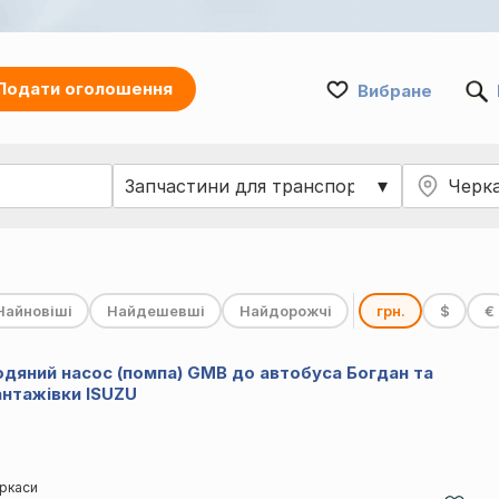
Подати оголошення
Вибране
Найновіші
Найдешевші
Найдорожчі
грн.
$
€
одяний насос (помпа) GMB до автобуса Богдан та
антажівки ISUZU
ркаси