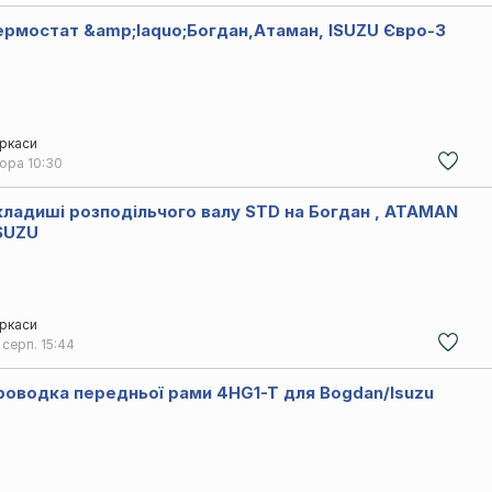
Термостат &amp;laquo;Богдан,Атаман, ISUZU Євро-3
ркаси
чора
10:30
кладиші розподільчого валу STD на Богдан , ATAMAN
ISUZU
ркаси
 серп.
15:44
роводка передньої рами 4HG1-T для Bogdan/Isuzu