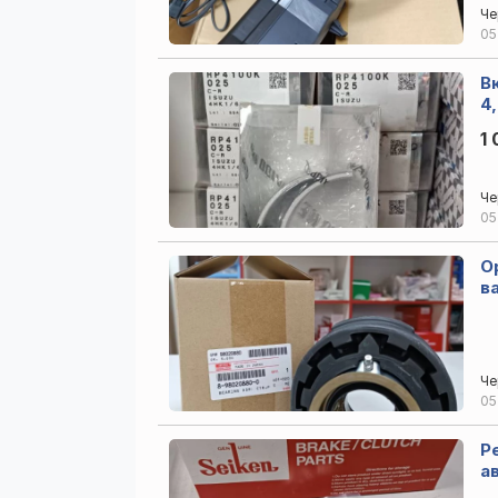
Че
05
В
4
1 
Че
05
О
в
Че
05
Р
а