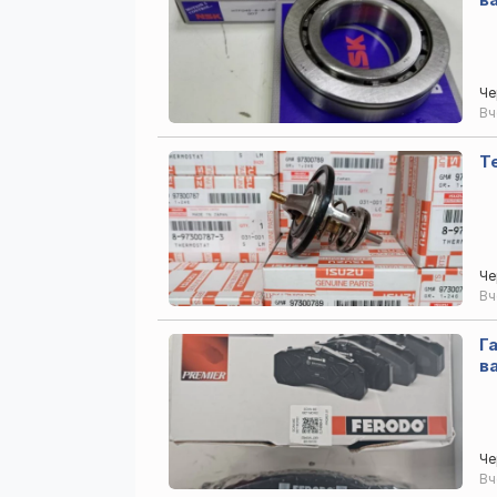
Че
В
Т
Че
В
Г
в
Че
В