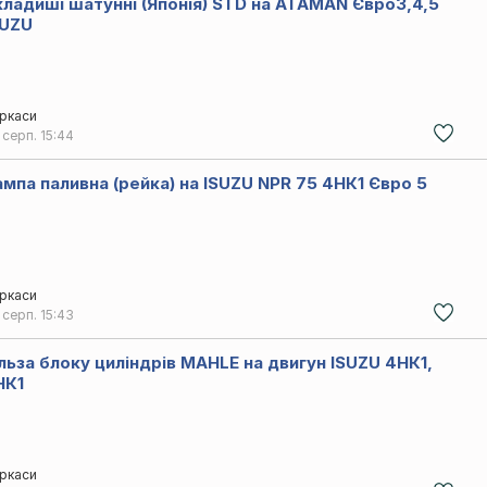
кладиші шатунні (Японія) STD на ATAMAN Євро3,4,5
SUZU
ркаси
 серп.
15:44
Рампа паливна (рейка) на ISUZU NPR 75 4НК1 Євро 5
ркаси
 серп.
15:43
ільза блоку циліндрів MAHLE на двигун ISUZU 4НК1,
НК1
ркаси