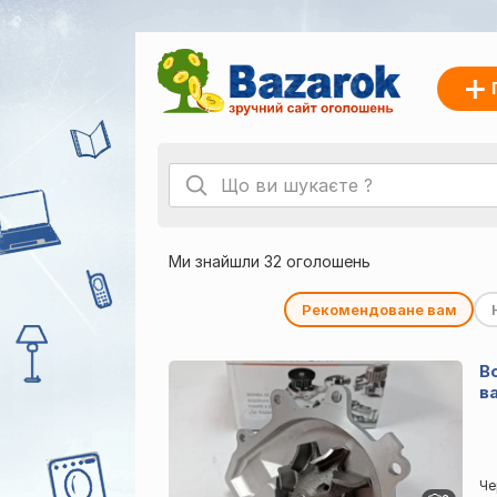
Ми знайшли 32 оголошень
Рекомендоване вам
В
в
Че