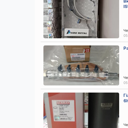
В
I
Че
05
Че
05
Г
6
Че