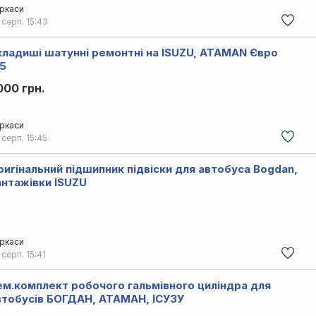
ркаси
 серп.
15:43
кладиші шатунні ремонтні на ISUZU, ATAMAN Євро
,5
000 грн.
ркаси
 серп.
15:45
ригінальний підшипник підвіски для автобуса Bogdan,
антажівки ISUZU
ркаси
 серп.
15:41
ем.комплект робочого гальмівного циліндра для
втобусів БОГДАН, АТАМАН, ІСУЗУ