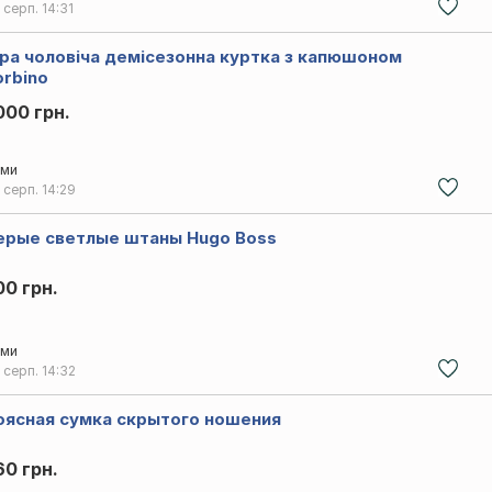
 серп.
14:31
іра чоловіча демісезонна куртка з капюшоном
orbino
000 грн.
ми
 серп.
14:29
ерые светлые штаны Hugo Boss
00 грн.
ми
 серп.
14:32
оясная сумка скрытого ношения
60 грн.