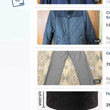
4
03
С
S
1 
Су
4
03
С
7
Су
5
03
П
2