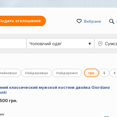
Подати оголошення
Вибране
Найновіші
Найдешевші
Найдорожчі
грн.
$
€
иний классический мужской костюм двойка Giordano
onti
 500 грн.
ми