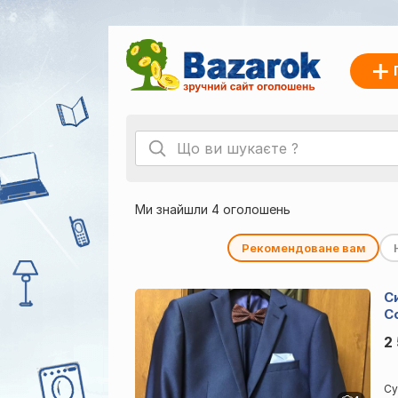
Ми знайшли 4 оголошень
Рекомендоване вам
С
C
2
Су