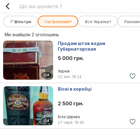
Фільтри
Гастрономія
Вся Україна
Рекоме
▾
▾
Ми знайшли 2 оголошень
Продам штов водки
Губернаторская
5 000 грн.
Харків
4
02 лип.
18:24
Віскі в коробці
2 500 грн.
Біла Церква
4
27 черв.
19:45