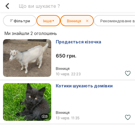
Фільтри
Інше
Вінниця
✕
Рекомендоване 
▾
Ми знайшли 2 оголошень
Продається кізочка
650 грн.
Вінниця
10 черв.
22:23
Котики шукають домівки
Вінниця
3
13 черв.
11:35