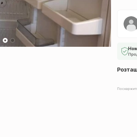
Ном
Про
Розта
Поскаржит