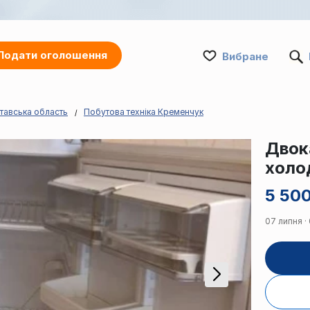
Подати оголошення
Вибране
тавська область
Побутова техніка Кременчук
Двок
холо
5 500
07 липня ·