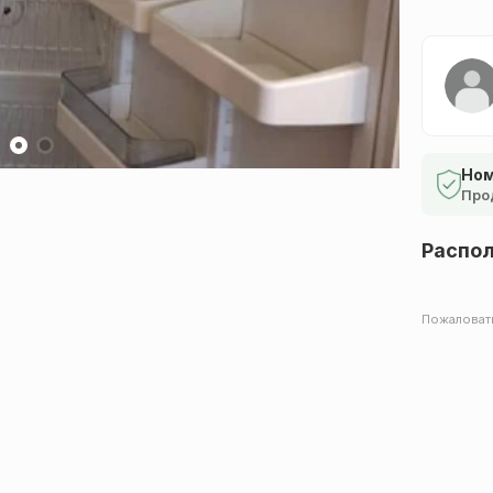
Ном
Про
Распо
Пожаловат