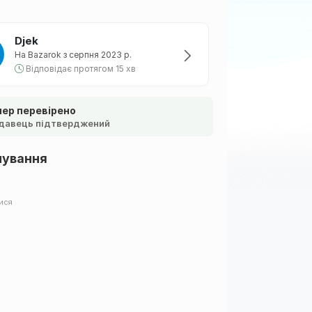
Djek
На Bazarok з серпня 2023 р.
Відповідає протягом 15 хв
ер перевірено
давець підтверджений
шування
ися