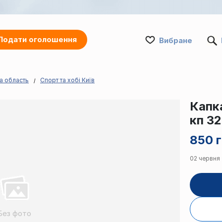
Подати оголошення
Вибране
ка область
Спорт та хобі Київ
Капк
кп 3
850 г
02 червня ·
Без фото