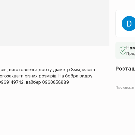
Ном
Про
Розта
ірів, виготовлені з дроту діаметр 8мм, марка
огозахвати різних розмірів. На бобра видру
 0969149742, вайбер 0960858889
Поскаржит