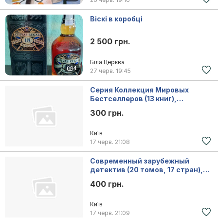
Віскі в коробці
2 500 грн.
Біла Церква
4
27 черв.
19:45
Серия Коллекция Мировых
Бестселлеров (13 книг),
состояние - отличное
300 грн.
Київ
17 черв.
21:08
Современный зарубежный
детектив (20 томов, 17 стран),
1979-1990г.вып
400 грн.
Київ
17 черв.
21:09