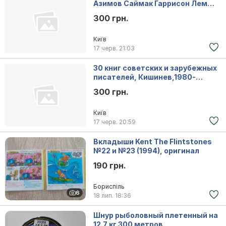
Азимов Саймак Гаррисон Лем
Толкиен
300 грн.
Київ
17 черв.
21:03
30 книг советских и зарубежных
писателей, Кишинев,1980-
1990г.вып.
300 грн.
Київ
17 черв.
20:59
Вкладыши Kent The Flintstones
№22 и №23 (1994), оригинал
190 грн.
Бориспіль
6
18 лип.
18:36
Шнур рыболовный плетенный на
12.7 кг 300 метров