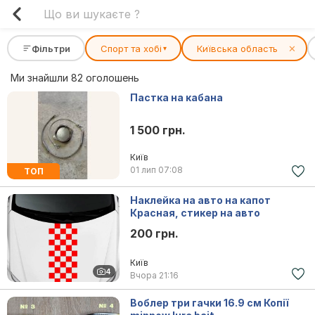
Фільтри
Спорт та хобі
Київська область
✕
▾
Ми знайшли 82 оголошень
Пастка на кабана
1 500 грн.
Київ
01 лип
07:08
ТОП
Наклейка на авто на капот
Красная, стикер на авто
200 грн.
Київ
4
Вчора
21:16
Воблер три гачки 16.9 см Копії