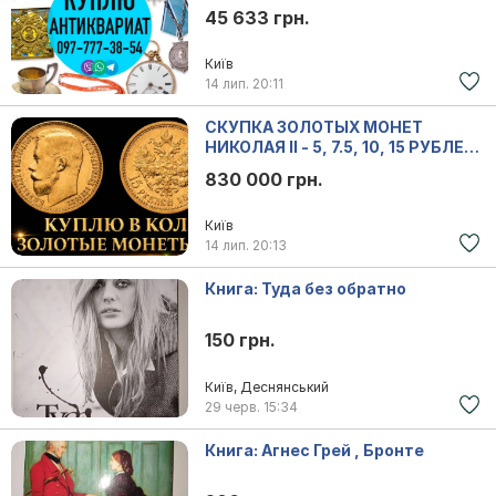
коралловые бусы и янтарь.
45 633 грн.
Київ
14 лип.
20:11
СКУПКА ЗОЛОТЫХ МОНЕТ
НИКОЛАЯ II - 5, 7.5, 10, 15 РУБЛЕЙ
Профессиональная оценка и
830 000 грн.
выкуп золотые монеты
Київ
14 лип.
20:13
Книга: Туда без обратно
150 грн.
Київ, Деснянський
29 черв.
15:34
Книга: Агнес Грей , Бронте