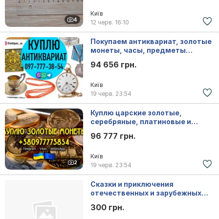
Київ
4
12 черв.
16:10
Покупаем антиквариат, золотые
монеты, часы, предметы
коллекционирования и
94 656 грн.
искусства дорого.
Київ
19 черв.
23:54
Куплю царские золотые,
серебряные, платиновые и
медные монеты в любом
96 777 грн.
количестве, купим клад, клады
Київ
2
19 черв.
23:54
Сказки и приключения
отечественных и зарубежных
писателей (более 35 книг)
300 грн.