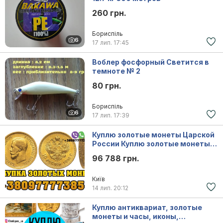
260 грн.
Бориспіль
6
17 лип.
17:45
Воблер фосфорный Светится в
темноте № 2
80 грн.
Бориспіль
6
17 лип.
17:39
Куплю золотые монеты Царской
России Куплю золотые монеты
Николая 2
96 788 грн.
Київ
14 лип.
20:12
Куплю антиквариат, золотые
монеты и часы, иконы,