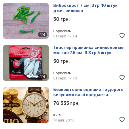
Виброхвост 7 см. 3 гр .10 штук
джиг силикон
50 грн.
Бориспіль
6
01 серп.
17:44
Твистер приманка силиконовые
мягкие 7.5 см. 6.3 гр 5 штук
50 грн.
Бориспіль
6
01 серп.
17:43
Безкоштовно оцінимо та дорого
викупимо ваші предмети
антикваріату та колекцірнування
76 555 грн.
Київ
14 лип.
20:10