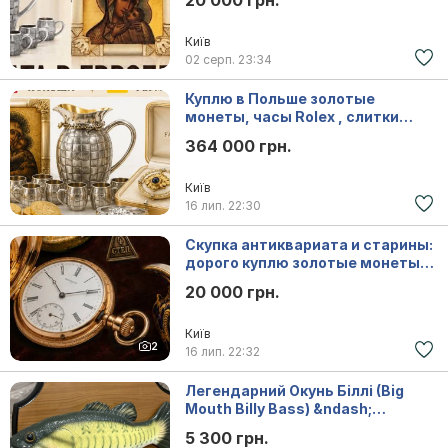
20 000 грн.
Варшаве
Київ
02 серп.
23:34
Куплю в Польше золотые
монеты, часы Rolex , слитки
золота, редкий антиквариат
364 000 грн.
Київ
16 лип.
22:30
Скупка антиквариата и старины:
дорого куплю золотые монеты,
царское серебро, иконы,
20 000 грн.
антиквариат, раритет.
Київ
2
16 лип.
22:32
Легендарний Окунь Біллі (Big
Mouth Billy Bass) &ndash;
Вінтажна зірка з Сопрано
5 300 грн.