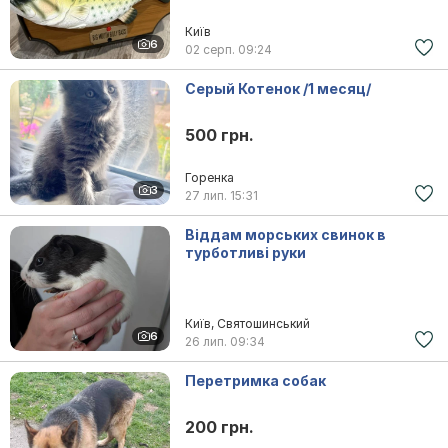
Київ
6
02 серп.
09:24
Серый Котенок /1 месяц/
500 грн.
Горенка
3
27 лип.
15:31
Віддам морських свинок в
турботливі руки
Київ, Святошинський
6
26 лип.
09:34
Перетримка собак
200 грн.