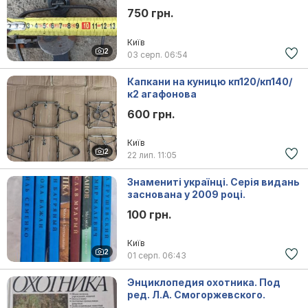
750 грн.
Київ
2
03 серп.
06:54
Капкани на куницю кп120/кп140/
к2 агафонова
600 грн.
Київ
2
22 лип.
11:05
Знамениті українці. Серія видань
заснована у 2009 році.
100 грн.
Київ
2
01 серп.
06:43
Энциклопедия охотника. Под
ред. Л.А. Смогоржевского.