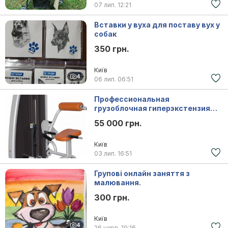
07 лип.
12:21
Вставки у вуха для поставу вух у
собак
350 грн.
Київ
4
06 лип.
06:51
Профессиональная
грузоблочная гиперэкстензия
для зала.
55 000 грн.
Київ
03 лип.
16:51
Групові онлайн заняття з
малювання.
300 грн.
Київ
4
26 черв.
19:16