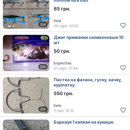
minnow lure bait
65 грн.
Київ
4
05 серп.
20:50
Джиг приманки силиконовые 10
шт
50 грн.
Бориспіль
4
01 серп.
17:44
Пастка на фазана, гуску, качку,
куріпатку.
550 грн.
Київ
4
11 лип.
10:10
Барнаул 1 капкан на куницю