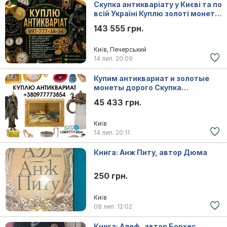
Скупка антикваріату у Києві та по
всій Україні Куплю золоті монети,
ікони, столове срібло.
143 555 грн.
Київ, Печерський
14 лип.
20:09
Купим антиквариат и золотые
монеты дорого Скупка
антиквариата в Киеве и по всей
45 433 грн.
Украине, Київ
Київ
14 лип.
20:11
Книга: Анж Питу, автор Дюма
250 грн.
Київ
08 лип.
12:02
Книга: Алеф . автор Борхес