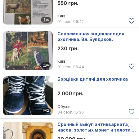
550 грн.
Київ
4
01 серп.
06:42
Современная энциклопедия
охотника. Вл. Булдаков.
230 грн.
Київ
4
01 серп.
06:44
Борцівки дитячі для хлопчика
2 000 грн.
Обухів
2
04 серп.
15:30
Срочный выкуп антиквариата,
часов, золотых монет и золота в
Польше. Скупка золотых монет в