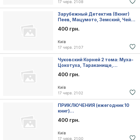
17 черв.
21:08
Зарубежный Детектив (8книг)
Пеев, Мацумото, Земский, Чейз,
Френсис
400 грн.
Київ
17 черв.
21:07
Чуковский Корней 2 тома: Муха-
Цокотуха, Тараканище,
Мойдодыр, Айболит
400 грн.
Київ
17 черв.
21:02
ПРИКЛЮЧЕНИЯ (ежегодник 10
книг)
1974,75,76,77,78,84,85,86,88,19
400 грн.
89г.в.
Київ
17 черв.
21:00