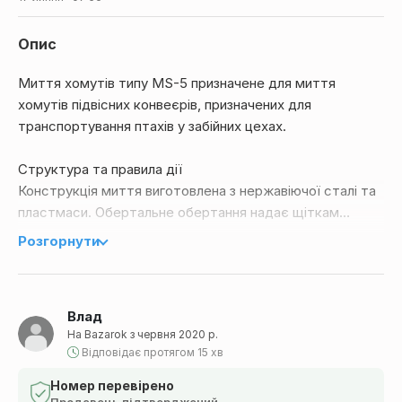
Опис
Миття хомутів типу MS-5 призначене для миття
хомутів підвісних конвеєрів, призначених для
транспортування птахів у забійних цехах.
Структура та правила дії
Конструкція миття виготовлена ​​з нержавіючої сталі та
пластмаси. Обертальне обертання надає щіткам
руховий модуль до складу якого входять: електричний
Розгорнути
двигун і двоступінчаста ремінна передача. Мийка
встановлена ​​до доріжки підвісного конвеєра.
Просуваються хомути миються двома щітками, що
Влад
обертаються - у взаємодіях з бризкаючим сопло.
На Bazarok з червня 2020 р.
Відповідає протягом 15 хв
Технічні дані
Вид роботи – постійна,
Номер перевірено