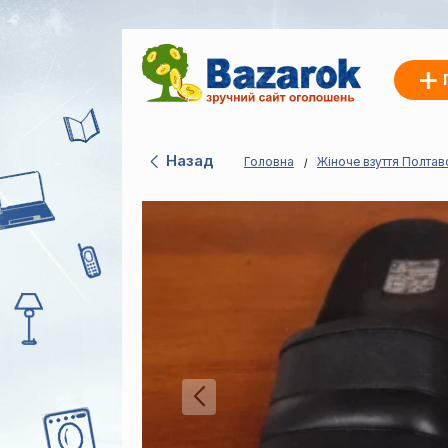
Назад
Головна
Жіноче взуття Полтав