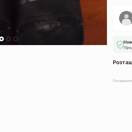
Ном
Про
Розта
Поскаржит