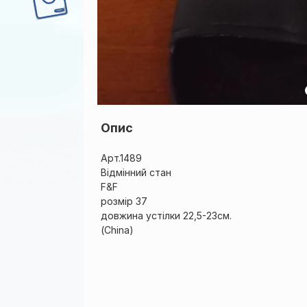
Опис
Арт.1489
Відмінний стан
F&F
розмір 37
довжина устілки 22,5-23см.
(China)