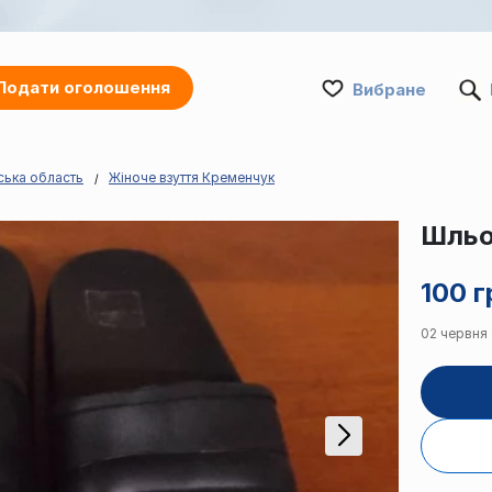
Подати оголошення
Вибране
ська область
Жіноче взуття Кременчук
Шльоп
100 г
02 червня ·