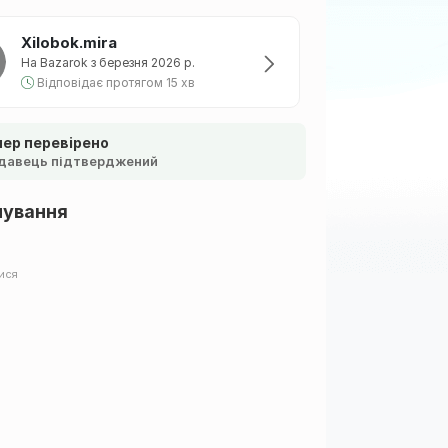
Xilobok.mira
На Bazarok з березня 2026 р.
Відповідає протягом 15 хв
ер перевірено
давець підтверджений
шування
ися