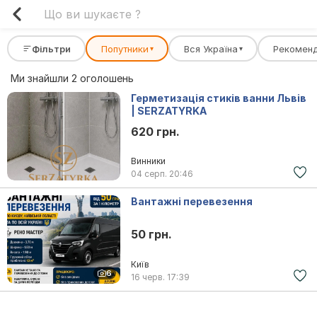
Фільтри
Попутники
Вся Україна
Рекомен
▾
▾
Ми знайшли 2 оголошень
Герметизація стиків ванни Львів
| SERZATYRKA
620 грн.
Винники
04 серп.
20:46
Вантажні перевезення
50 грн.
Київ
6
16 черв.
17:39