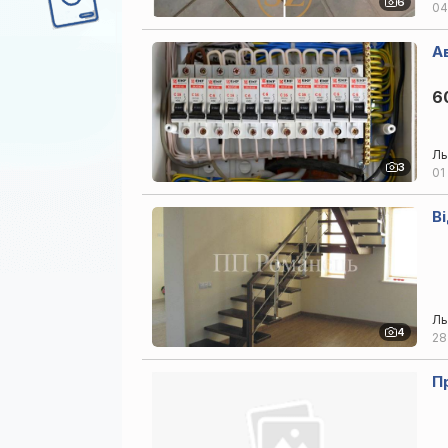
6
04
А
6
Ль
3
01
В
Ль
4
28
П