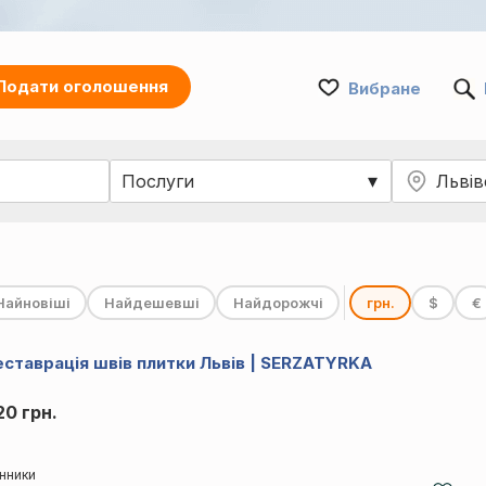
Подати оголошення
Вибране
Найновіші
Найдешевші
Найдорожчі
грн.
$
€
еставрація швів плитки Львів | SERZATYRKA
20 грн.
нники