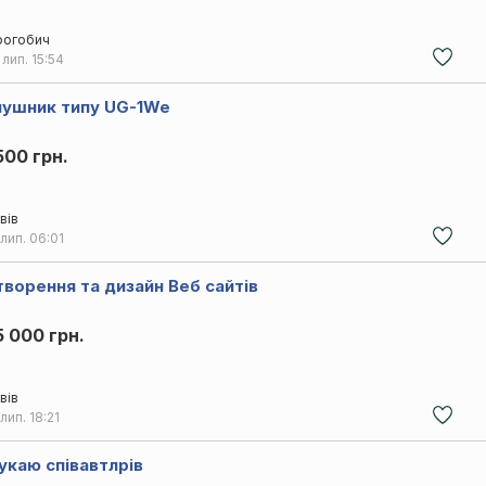
огобич
 лип.
15:54
лушник типу UG-1We
500 грн.
вів
 лип.
06:01
творення та дизайн Веб сайтів
5 000 грн.
вів
 лип.
18:21
укаю співавтлрів