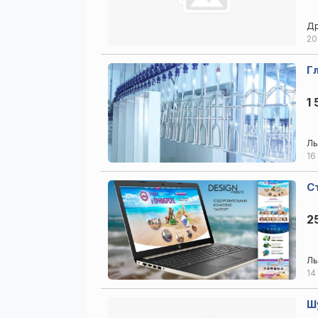
Др
20
Г
1 
Ль
16
С
2
Ль
14
Ш