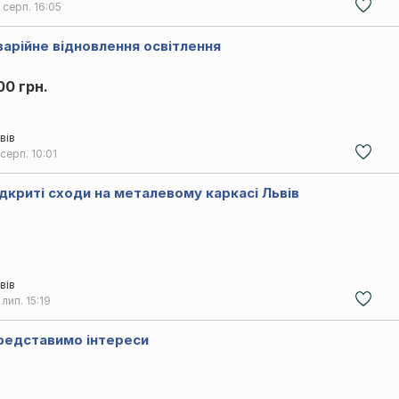
 серп.
16:05
варійне відновлення освітлення
00 грн.
вів
 серп.
10:01
ідкриті сходи на металевому каркасі Львів
вів
 лип.
15:19
редставимо інтереси