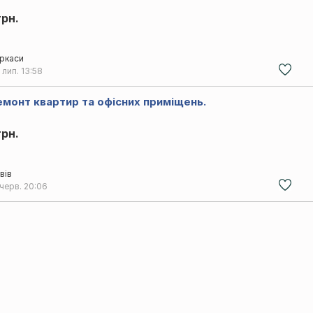
грн.
ркаси
 лип.
13:58
емонт квартир та офісних приміщень.
грн.
вів
 черв.
20:06