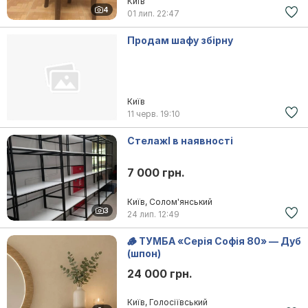
Київ
4
01 лип.
22:47
Продам шафу збірну
Київ
11 черв.
19:10
СтелажІ в наявності
7 000 грн.
Київ, Солом'янський
3
24 лип.
12:49
🪵 ТУМБА «Серія Софія 80» — Дуб
(шпон)
24 000 грн.
Київ, Голосіївський