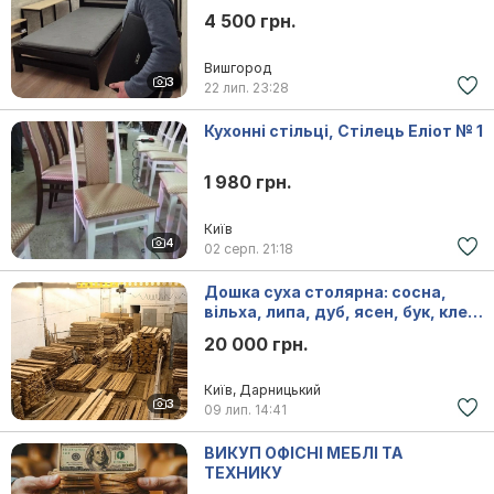
4 500 грн.
Вишгород
3
22 лип.
23:28
Кухонні стільці, Стілець Еліот № 1
1 980 грн.
Київ
4
02 серп.
21:18
Дошка суха столярна: сосна,
вільха, липа, дуб, ясен, бук, клен,
горіх, берест, черешня
20 000 грн.
Київ, Дарницький
3
09 лип.
14:41
ВИКУП ОФІСНІ МЕБЛІ ТА
ТЕХНИКУ