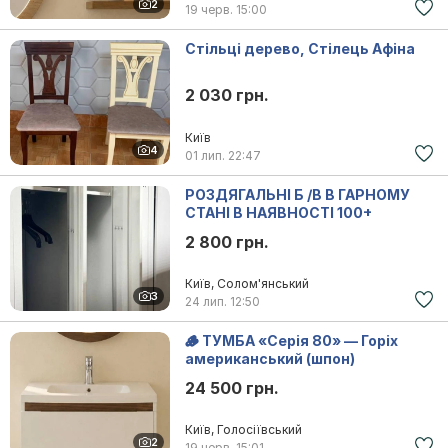
2
19 черв.
15:00
Стільці дерево, Стілець Афіна
2 030 грн.
Київ
4
01 лип.
22:47
РОЗДЯГАЛЬНІ Б /В В ГАРНОМУ
СТАНІ В НАЯВНОСТІ 100+
2 800 грн.
Київ, Солом'янський
3
24 лип.
12:50
🪵 ТУМБА «Серія 80» — Горіх
американський (шпон)
24 500 грн.
Київ, Голосіївський
2
19 черв.
15:01