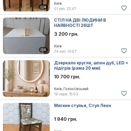
Київ
4
01 лип.
22:47
СТІЛ НА ДВІ ЛЮДИНИ В
НАЯВНОСТІ 26ШТ
3 200 грн.
Київ
5
24 лип.
14:07
Дзеркало кругле, шпон дуб, LED +
підігрів (рама 20 мм)
10 700 грн.
Київ, Голосіївський
19 черв.
15:03
Мягкие стулья, Стул Леон
1 940 грн.