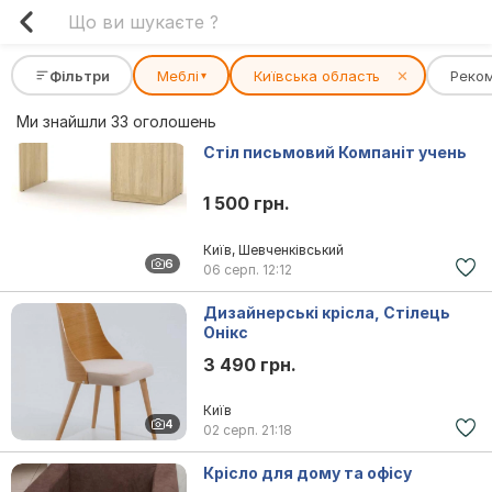
Фільтри
Меблі
Київська область
✕
Реко
▾
Ми знайшли 33 оголошень
Стіл письмовий Компаніт учень
1 500 грн.
Київ, Шевченківський
6
06 серп.
12:12
Дизайнерські крісла, Стілець
Онікс
3 490 грн.
Київ
4
02 серп.
21:18
Крісло для дому та офісу