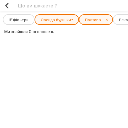
Фільтри
Оренда будинки
Полтава
✕
Реко
▾
Ми знайшли 0 оголошень