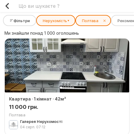
Фільтри
Нерухомість
Полтава
✕
Рекомен
▾
Ми знайшли понад 1 000 оголошень
Квартира · 1 кімнат · 42м²
11 000 грн.
Полтава
Галерея Нерухомості
04 серп.
07:12