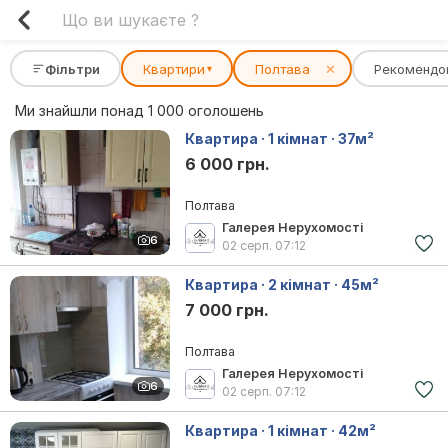
Фільтри
Квартири
Полтава
✕
Рекомендо
▾
Ми знайшли понад 1 000 оголошень
Квартира · 1 кімнат · 37м²
6 000 грн.
Полтава
Галерея Нерухомості
6
02 серп.
07:12
Квартира · 2 кімнат · 45м²
7 000 грн.
Полтава
Галерея Нерухомості
6
02 серп.
07:12
Квартира · 1 кімнат · 42м²