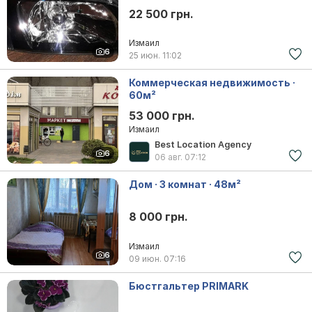
STAR 1.6 2004
22 500 грн.
Измаил
6
25 июн.
11:02
Коммерческая недвижимость ·
60м²
53 000 грн.
Измаил
Best Location Agency
6
06 авг.
07:12
Дом · 3 комнат · 48м²
8 000 грн.
Измаил
6
09 июн.
07:16
Бюстгальтер PRIMARK