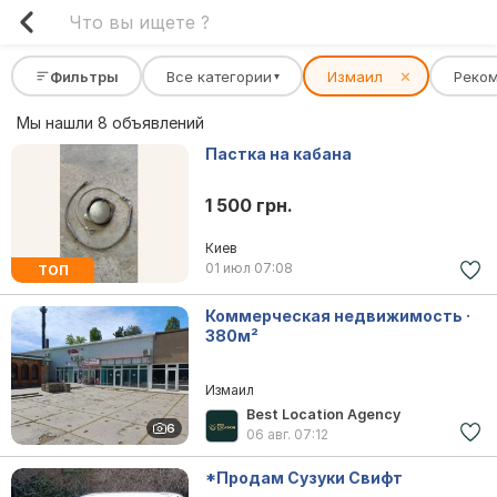
Фильтры
Все категории
Измаил
✕
Реко
▾
Мы нашли 8 объявлений
Пастка на кабана
1 500 грн.
Киев
01 июл
07:08
ТОП
Коммерческая недвижимость ·
380м²
Измаил
Best Location Agency
6
06 авг.
07:12
*Продам Сузуки Свифт