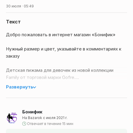
30 июля · 05:49
Текст
Добро пожаловать в интернет магазин «Бонифик»
Нужный размер и цвет, указывайте в комментариях к
заказу
Детская пижама для девочек из новой коллекции
Family от торговой марки Gofre.
Развернуть
Комплект пижамы из хлопкового полотна с
оптимальным добавлением эластана.
Бонифик
Состоит из красной кофты с длинным рукавом и
На Bazarok с июля 2021 г.
рисунком спереди и серых меленжевых штанов.
Отвечает в течение 15 мин