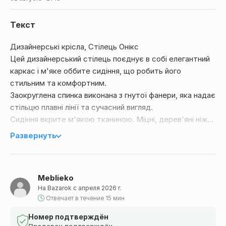
Текст
Дизайнерські крісла, Стілець Онікс
Цей дизайнерський стілець поєднує в собі елегантний
каркас і м'яке оббите сидіння, що робить його
стильним та комфортним.
Заокруглена спинка виконана з гнутої фанери, яка надає
стільцю плавні лінії та сучасний вигляд.
Сидіння вкрите м'якою тканиною. Міцні, дерев'яні ніжки
забезпечують стійкість і надійність конструкції.
Развернуть
Цей стілець ідеально вписується в сучасний інтер'єр
завдяки своєму дизайнерському, мінімалістичному та
функціональному стилю.
Meblieko
Матеріал: бук
На Bazarok с апреля 2026 г.
Розміри: 470/480/900 мм, висота сидіння 490 мм
Отвечает в течение 15 мин
Вибір кольору тканини.
Вибір тканини: велюр, оксамит
Номер подтверждён